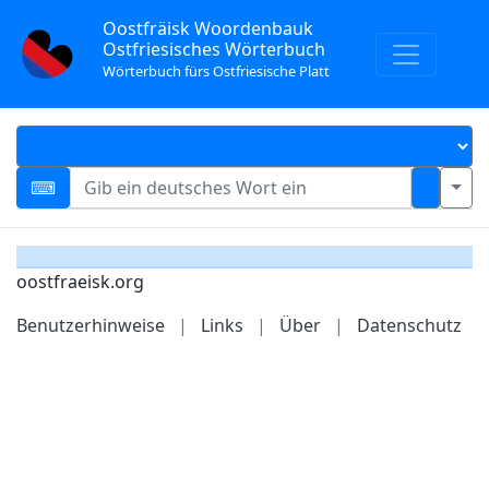
Oostfräisk Woordenbauk
Ostfriesisches Wörterbuch
Wörterbuch fürs Ostfriesische Platt
oostfraeisk.org
Benutzerhinweise
|
Links
|
Über
|
Datenschutz