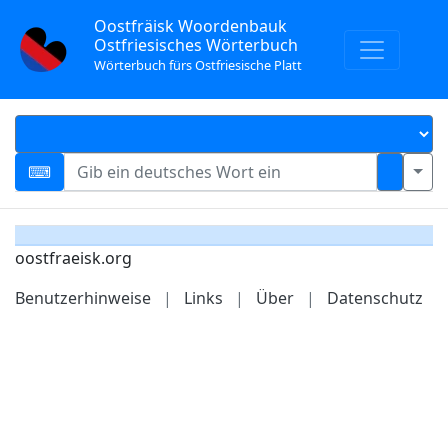
Oostfräisk Woordenbauk
Ostfriesisches Wörterbuch
Wörterbuch fürs Ostfriesische Platt
oostfraeisk.org
Benutzerhinweise
|
Links
|
Über
|
Datenschutz