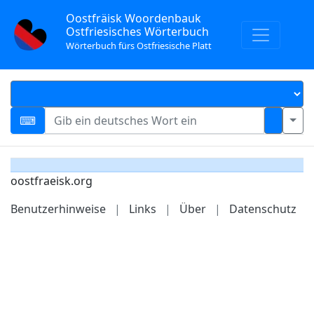
Oostfräisk Woordenbauk
Ostfriesisches Wörterbuch
Wörterbuch fürs Ostfriesische Platt
oostfraeisk.org
Benutzerhinweise
|
Links
|
Über
|
Datenschutz