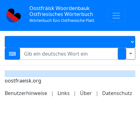
Oostfräisk Woordenbauk
Ostfriesisches Wörterbuch
Wörterbuch fürs Ostfriesische Platt
oostfraeisk.org
Benutzerhinweise
|
Links
|
Über
|
Datenschutz