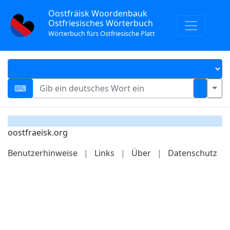
Oostfräisk Woordenbauk
Ostfriesisches Wörterbuch
Wörterbuch fürs Ostfriesische Platt
oostfraeisk.org
Benutzerhinweise
|
Links
|
Über
|
Datenschutz