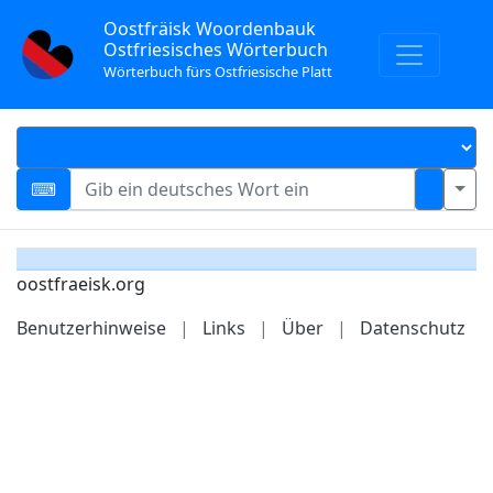
Oostfräisk Woordenbauk
Ostfriesisches Wörterbuch
Wörterbuch fürs Ostfriesische Platt
oostfraeisk.org
Benutzerhinweise
|
Links
|
Über
|
Datenschutz