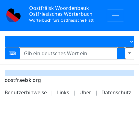
Oostfräisk Woordenbauk
Ostfriesisches Wörterbuch
Wörterbuch fürs Ostfriesische Platt
oostfraeisk.org
Benutzerhinweise
|
Links
|
Über
|
Datenschutz