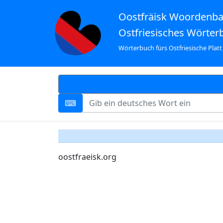
Oostfräisk Woordenb
Ostfriesisches Wörter
Wörterbuch fürs Ostfriesische Platt
oostfraeisk.org