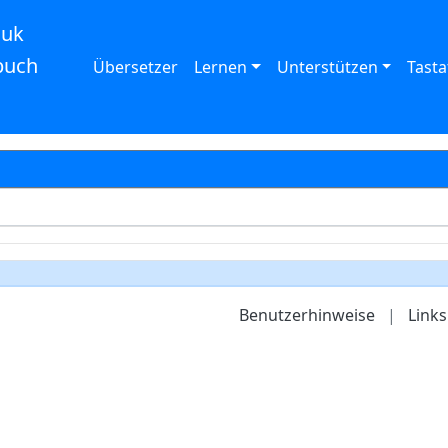
auk
buch
Übersetzer
Lernen
Unterstützen
Tasta
Benutzerhinweise
|
Links