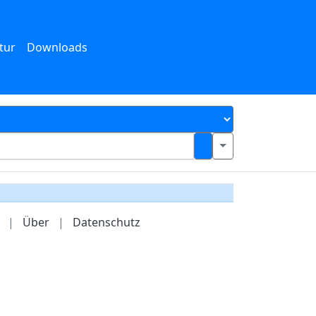
tur
Downloads
|
Über
|
Datenschutz