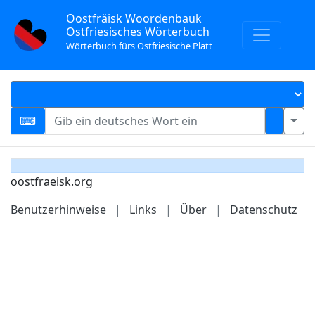
Oostfräisk Woordenbauk
Ostfriesisches Wörterbuch
Wörterbuch fürs Ostfriesische Platt
oostfraeisk.org
Benutzerhinweise
|
Links
|
Über
|
Datenschutz