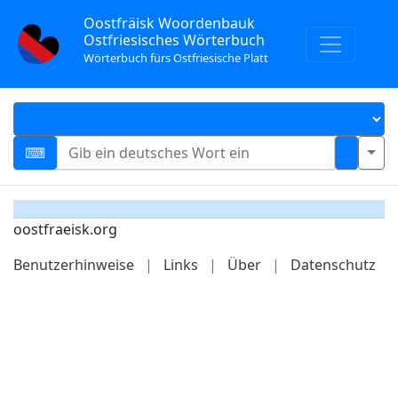
Oostfräisk Woordenbauk
Ostfriesisches Wörterbuch
Wörterbuch fürs Ostfriesische Platt
oostfraeisk.org
Benutzerhinweise
|
Links
|
Über
|
Datenschutz