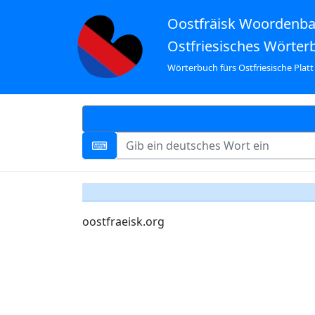
Oostfräisk Woordenb
Ostfriesisches Wörter
Wörterbuch fürs Ostfriesische Platt
oostfraeisk.org