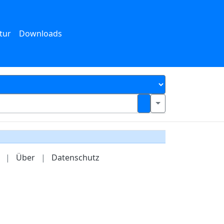
tur
Downloads
|
Über
|
Datenschutz