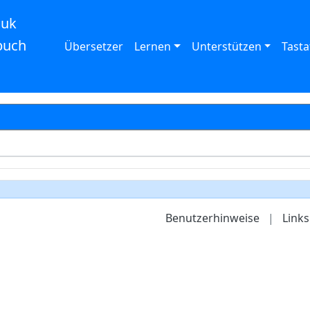
auk
buch
Übersetzer
Lernen
Unterstützen
Tasta
Benutzerhinweise
|
Links