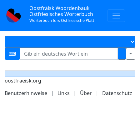
Oostfräisk Woordenbauk
Ostfriesisches Wörterbuch
Wörterbuch fürs Ostfriesische Platt
oostfraeisk.org
Benutzerhinweise
|
Links
|
Über
|
Datenschutz