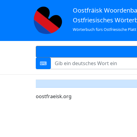
Oostfräisk Woordenb
Ostfriesisches Wörter
Wörterbuch fürs Ostfriesische Platt
oostfraeisk.org