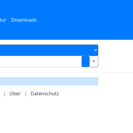
tur
Downloads
|
Über
|
Datenschutz