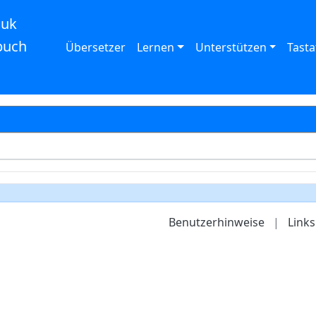
auk
buch
Übersetzer
Lernen
Unterstützen
Tasta
Benutzerhinweise
|
Links