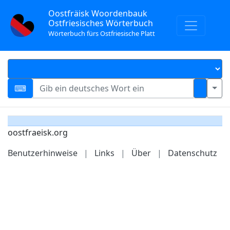
Oostfräisk Woordenbauk
Ostfriesisches Wörterbuch
Wörterbuch fürs Ostfriesische Platt
oostfraeisk.org
Benutzerhinweise
|
Links
|
Über
|
Datenschutz