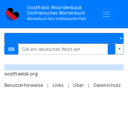
Oostfräisk Woordenbauk
Ostfriesisches Wörterbuch
Wörterbuch fürs Ostfriesische Platt
oostfraeisk.org
Benutzerhinweise
|
Links
|
Über
|
Datenschutz