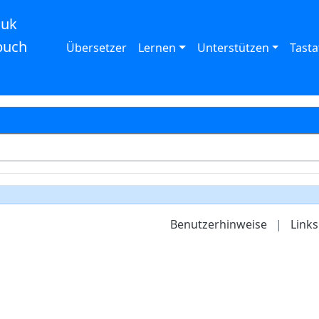
auk
buch
Übersetzer
Lernen
Unterstützen
Tasta
Benutzerhinweise
|
Links