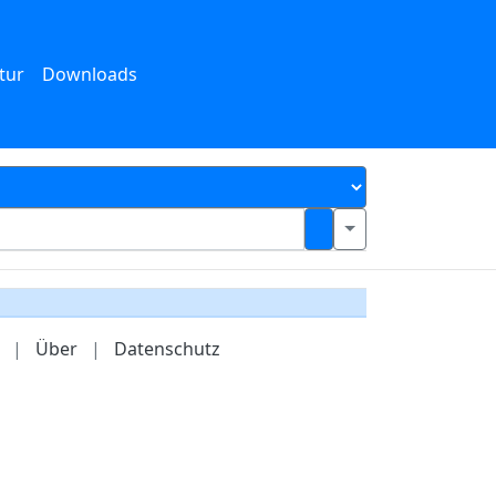
tur
Downloads
|
Über
|
Datenschutz