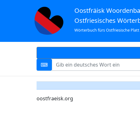
Oostfräisk Woordenb
Ostfriesisches Wörter
Wörterbuch fürs Ostfriesische Platt
oostfraeisk.org