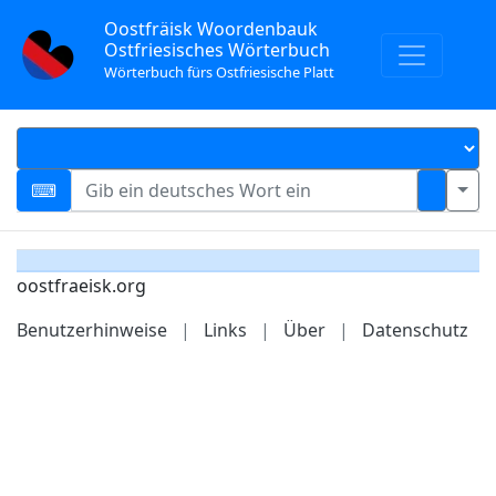
Oostfräisk Woordenbauk
Ostfriesisches Wörterbuch
Wörterbuch fürs Ostfriesische Platt
oostfraeisk.org
Benutzerhinweise
|
Links
|
Über
|
Datenschutz