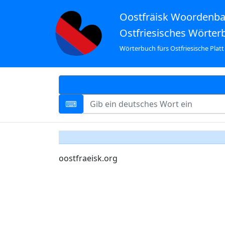
Oostfräisk Woordenb
Ostfriesisches Wörter
Wörterbuch fürs Ostfriesische Platt
oostfraeisk.org