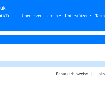
auk
buch
Übersetzer
Lernen
Unterstützen
Tasta
Benutzerhinweise
|
Links