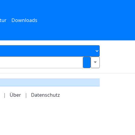
tur
Downloads
|
Über
|
Datenschutz