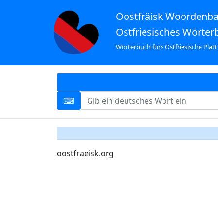
Oostfräisk Woordenb
Ostfriesisches Wörter
Wörterbuch fürs Ostfriesische Platt
oostfraeisk.org