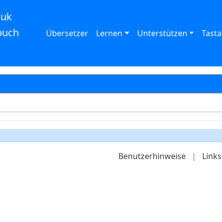
auk
buch
Übersetzer
Lernen
Unterstützen
Tasta
Benutzerhinweise
|
Links