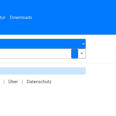
tur
Downloads
|
Über
|
Datenschutz