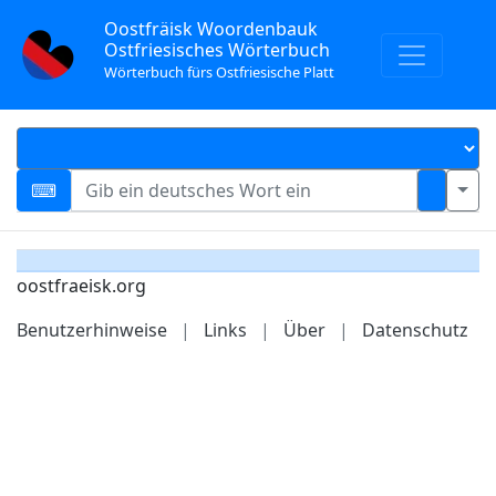
Oostfräisk Woordenbauk
Ostfriesisches Wörterbuch
Wörterbuch fürs Ostfriesische Platt
oostfraeisk.org
Benutzerhinweise
|
Links
|
Über
|
Datenschutz