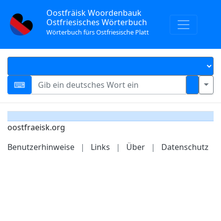
Oostfräisk Woordenbauk
Ostfriesisches Wörterbuch
Wörterbuch fürs Ostfriesische Platt
oostfraeisk.org
Benutzerhinweise
|
Links
|
Über
|
Datenschutz