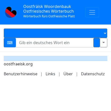
Oostfräisk Woordenbauk
Ostfriesisches Wörterbuch
Wörterbuch fürs Ostfriesische Platt
oostfraeisk.org
Benutzerhinweise
|
Links
|
Über
|
Datenschutz