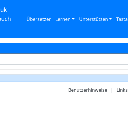
auk
buch
Übersetzer
Lernen
Unterstützen
Tasta
Benutzerhinweise
|
Links