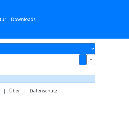
tur
Downloads
|
Über
|
Datenschutz