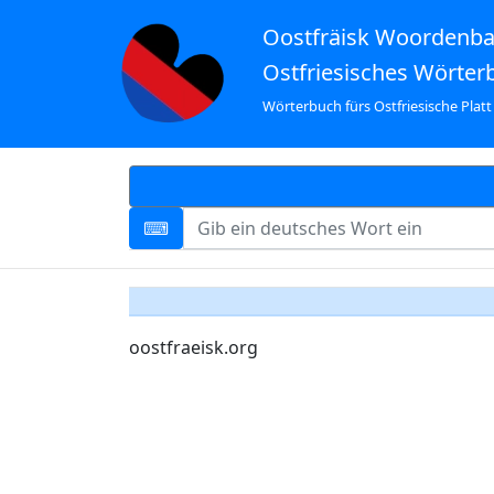
Oostfräisk Woordenb
Ostfriesisches Wörter
Wörterbuch fürs Ostfriesische Platt
oostfraeisk.org