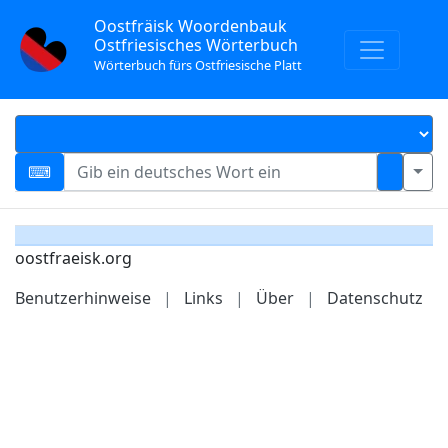
Oostfräisk Woordenbauk
Ostfriesisches Wörterbuch
Wörterbuch fürs Ostfriesische Platt
oostfraeisk.org
Benutzerhinweise
|
Links
|
Über
|
Datenschutz