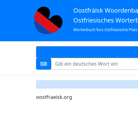
Oostfräisk Woordenb
Ostfriesisches Wörter
Wörterbuch fürs Ostfriesische Platt
oostfraeisk.org