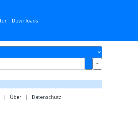
tur
Downloads
|
Über
|
Datenschutz