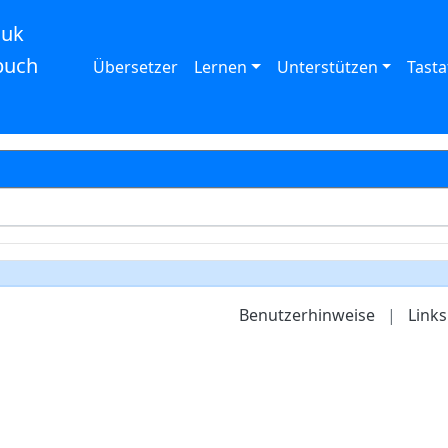
auk
buch
Übersetzer
Lernen
Unterstützen
Tasta
Benutzerhinweise
|
Links