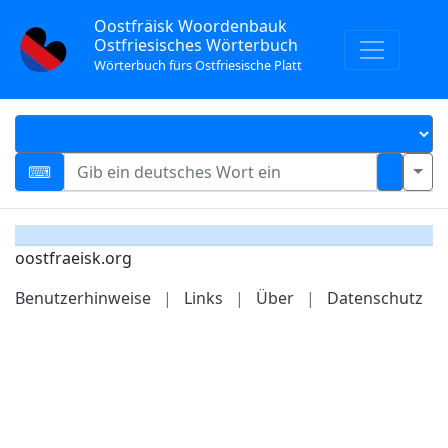
Oostfräisk Woordenbauk
Ostfriesisches Wörterbuch
Wörterbuch fürs Ostfriesische Platt
oostfraeisk.org
Benutzerhinweise
|
Links
|
Über
|
Datenschutz