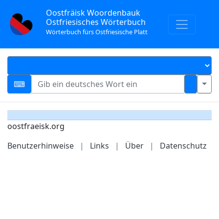
Oostfräisk Woordenbauk
Ostfriesisches Wörterbuch
Wörterbuch fürs Ostfriesische Platt
oostfraeisk.org
Benutzerhinweise
|
Links
|
Über
|
Datenschutz