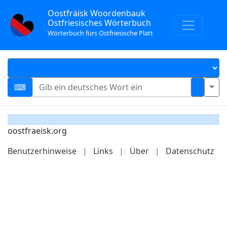
Oostfräisk Woordenbauk
Ostfriesisches Wörterbuch
Wörterbuch fürs Ostfriesische Platt
oostfraeisk.org
Benutzerhinweise
|
Links
|
Über
|
Datenschutz