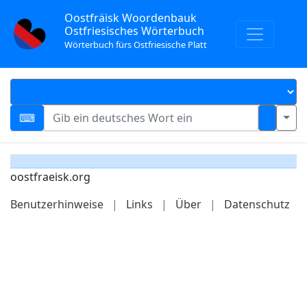
Oostfräisk Woordenbauk
Ostfriesisches Wörterbuch
Wörterbuch fürs Ostfriesische Platt
oostfraeisk.org
Benutzerhinweise
|
Links
|
Über
|
Datenschutz