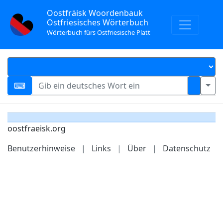
Oostfräisk Woordenbauk
Ostfriesisches Wörterbuch
Wörterbuch fürs Ostfriesische Platt
oostfraeisk.org
Benutzerhinweise
|
Links
|
Über
|
Datenschutz