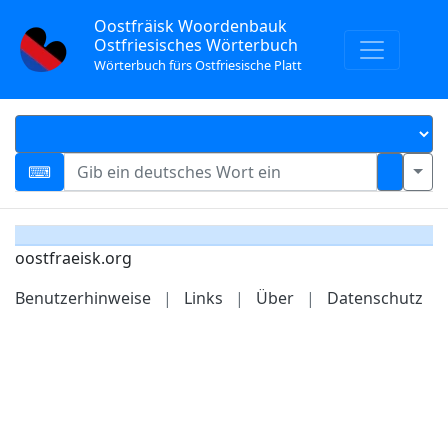
Oostfräisk Woordenbauk
Ostfriesisches Wörterbuch
Wörterbuch fürs Ostfriesische Platt
oostfraeisk.org
Benutzerhinweise
|
Links
|
Über
|
Datenschutz