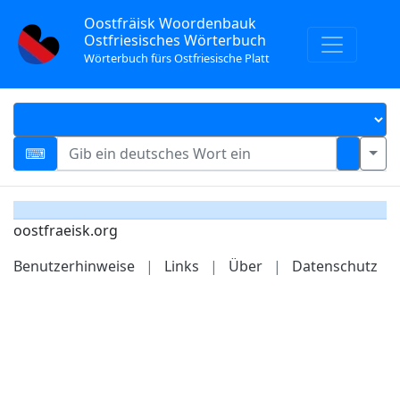
Oostfräisk Woordenbauk
Ostfriesisches Wörterbuch
Wörterbuch fürs Ostfriesische Platt
oostfraeisk.org
Benutzerhinweise
|
Links
|
Über
|
Datenschutz