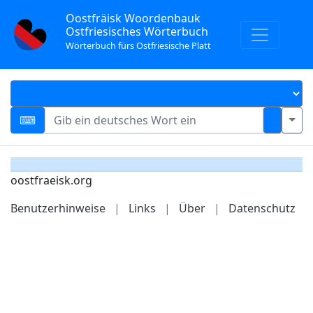
Oostfräisk Woordenbauk
Ostfriesisches Wörterbuch
Wörterbuch fürs Ostfriesische Platt
oostfraeisk.org
Benutzerhinweise
|
Links
|
Über
|
Datenschutz