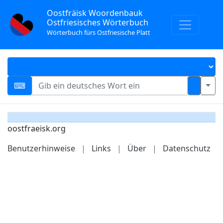
Oostfräisk Woordenbauk
Ostfriesisches Wörterbuch
Wörterbuch fürs Ostfriesische Platt
oostfraeisk.org
Benutzerhinweise
|
Links
|
Über
|
Datenschutz