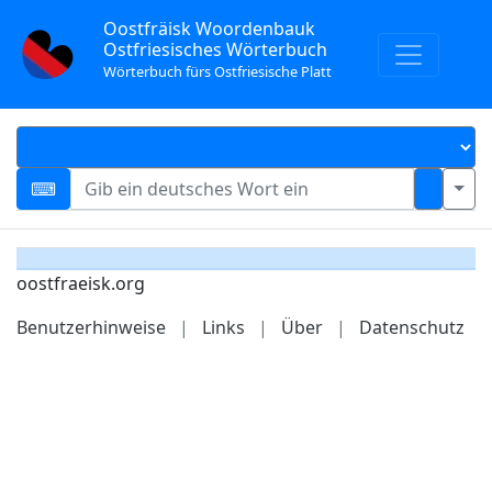
Oostfräisk Woordenbauk
Ostfriesisches Wörterbuch
Wörterbuch fürs Ostfriesische Platt
oostfraeisk.org
Benutzerhinweise
|
Links
|
Über
|
Datenschutz