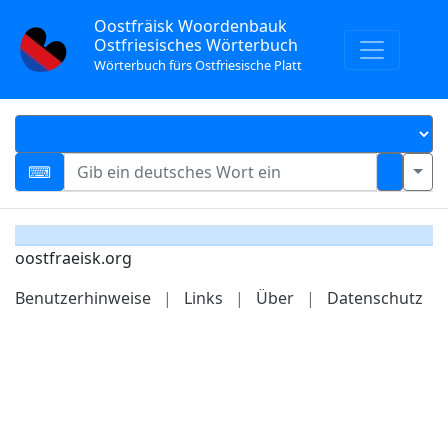
Oostfräisk Woordenbauk
Ostfriesisches Wörterbuch
Wörterbuch fürs Ostfriesische Platt
oostfraeisk.org
Benutzerhinweise
|
Links
|
Über
|
Datenschutz