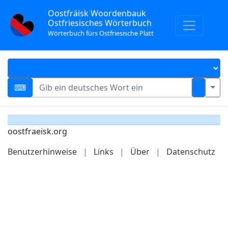
Oostfräisk Woordenbauk
Ostfriesisches Wörterbuch
Wörterbuch fürs Ostfriesische Platt
oostfraeisk.org
Benutzerhinweise
|
Links
|
Über
|
Datenschutz