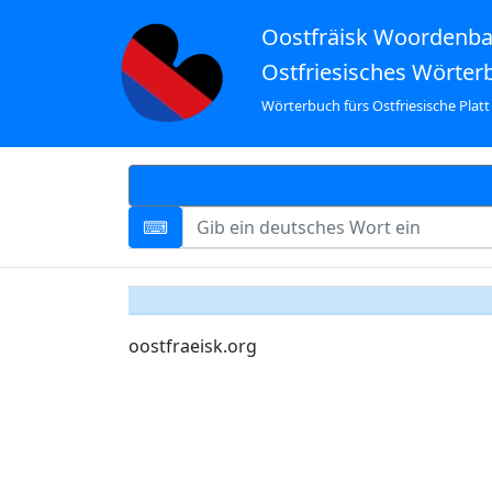
Oostfräisk Woordenb
Ostfriesisches Wörter
Wörterbuch fürs Ostfriesische Platt
oostfraeisk.org