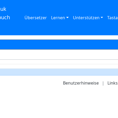
auk
buch
Übersetzer
Lernen
Unterstützen
Tasta
Benutzerhinweise
|
Links