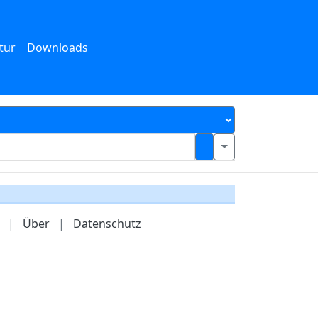
tur
Downloads
|
Über
|
Datenschutz