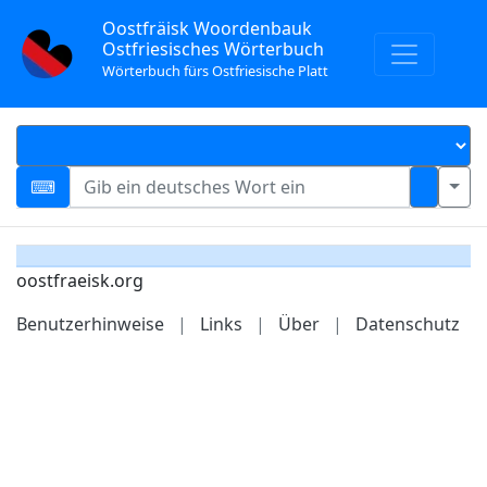
Oostfräisk Woordenbauk
Ostfriesisches Wörterbuch
Wörterbuch fürs Ostfriesische Platt
oostfraeisk.org
Benutzerhinweise
|
Links
|
Über
|
Datenschutz