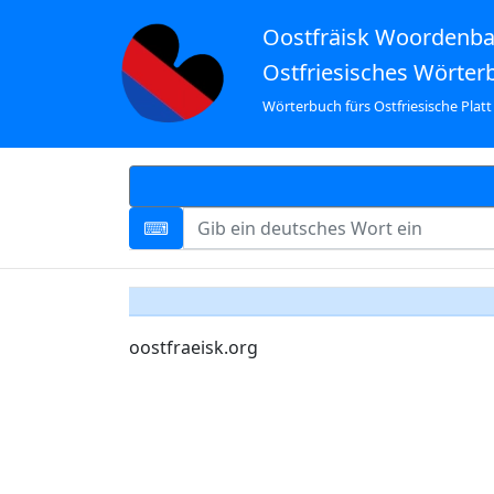
Oostfräisk Woordenb
Ostfriesisches Wörter
Wörterbuch fürs Ostfriesische Platt
oostfraeisk.org