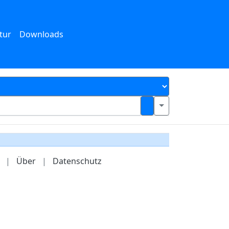
tur
Downloads
|
Über
|
Datenschutz