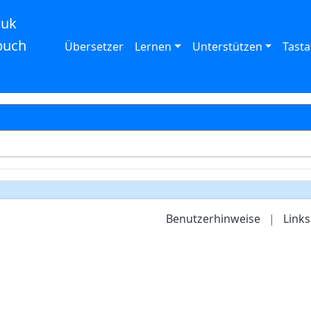
auk
buch
Übersetzer
Lernen
Unterstützen
Tasta
Benutzerhinweise
|
Links