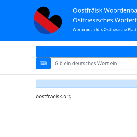
Oostfräisk Woordenb
Ostfriesisches Wörter
Wörterbuch fürs Ostfriesische Platt
oostfraeisk.org