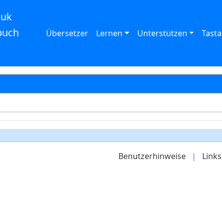
auk
buch
Übersetzer
Lernen
Unterstützen
Tasta
Benutzerhinweise
|
Links