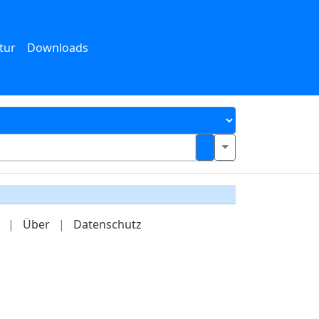
tur
Downloads
|
Über
|
Datenschutz