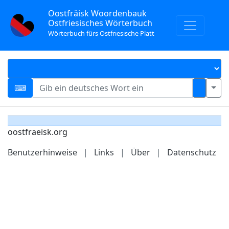
Oostfräisk Woordenbauk
Ostfriesisches Wörterbuch
Wörterbuch fürs Ostfriesische Platt
oostfraeisk.org
Benutzerhinweise
|
Links
|
Über
|
Datenschutz