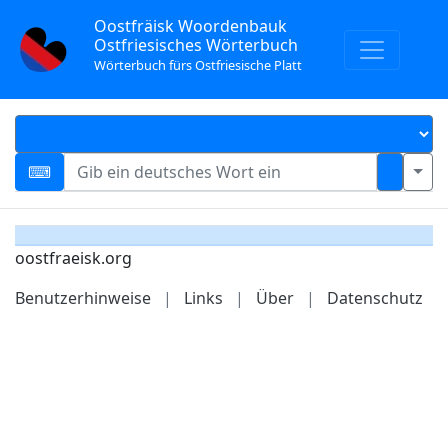
Oostfräisk Woordenbauk
Ostfriesisches Wörterbuch
Wörterbuch fürs Ostfriesische Platt
oostfraeisk.org
Benutzerhinweise
|
Links
|
Über
|
Datenschutz