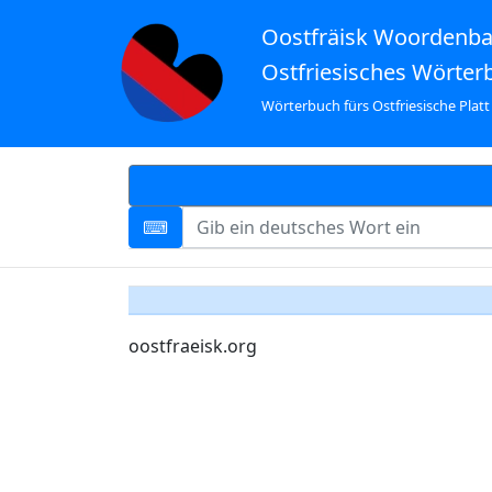
Oostfräisk Woordenb
Ostfriesisches Wörter
Wörterbuch fürs Ostfriesische Platt
oostfraeisk.org