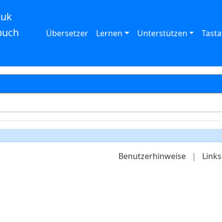
auk
buch
Übersetzer
Lernen
Unterstützen
Tasta
Benutzerhinweise
|
Links