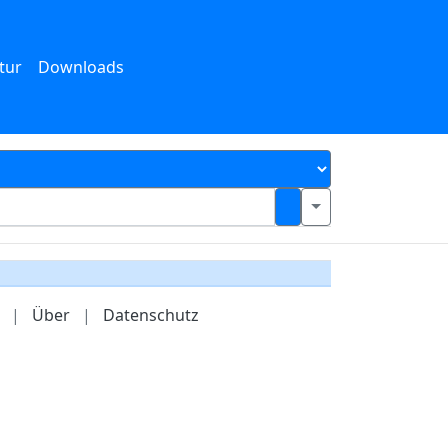
tur
Downloads
|
Über
|
Datenschutz