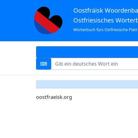
Oostfräisk Woordenb
Ostfriesisches Wörter
Wörterbuch fürs Ostfriesische Platt
oostfraeisk.org