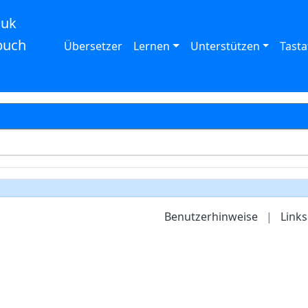
auk
buch
Übersetzer
Lernen
Unterstützen
Tasta
Benutzerhinweise
|
Links