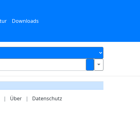
tur
Downloads
|
Über
|
Datenschutz