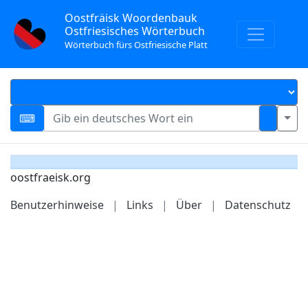
Oostfräisk Woordenbauk
Ostfriesisches Wörterbuch
Wörterbuch fürs Ostfriesische Platt
oostfraeisk.org
Benutzerhinweise
|
Links
|
Über
|
Datenschutz