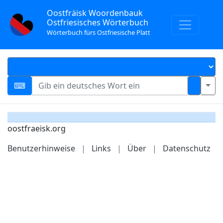
Oostfräisk Woordenbauk
Ostfriesisches Wörterbuch
Wörterbuch fürs Ostfriesische Platt
oostfraeisk.org
Benutzerhinweise
|
Links
|
Über
|
Datenschutz