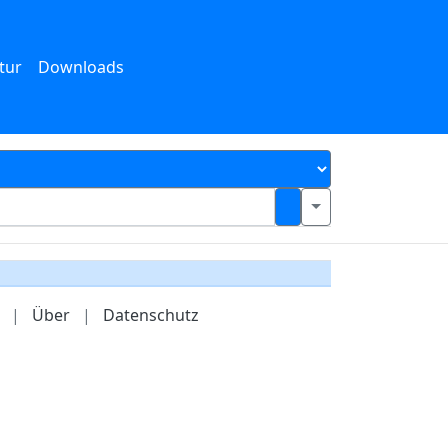
tur
Downloads
|
Über
|
Datenschutz