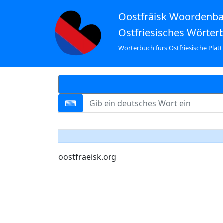
Oostfräisk Woordenb
Ostfriesisches Wörter
Wörterbuch fürs Ostfriesische Platt
oostfraeisk.org