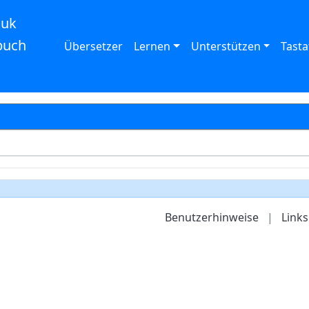
auk
buch
Übersetzer
Lernen
Unterstützen
Tasta
Benutzerhinweise
|
Links