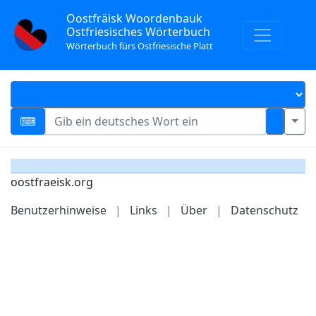
Oostfräisk Woordenbauk
Ostfriesisches Wörterbuch
Wörterbuch fürs Ostfriesische Platt
oostfraeisk.org
Benutzerhinweise
|
Links
|
Über
|
Datenschutz