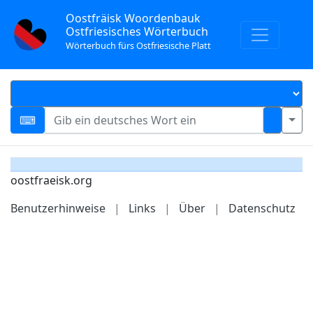
Oostfräisk Woordenbauk
Ostfriesisches Wörterbuch
Wörterbuch fürs Ostfriesische Platt
oostfraeisk.org
Benutzerhinweise
|
Links
|
Über
|
Datenschutz